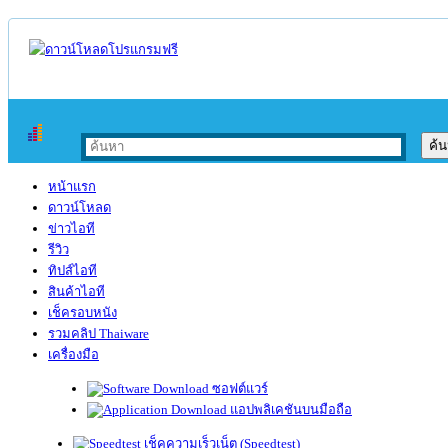
หน้าแรก
ดาวน์โหลด
ข่าวไอที
รีวิว
ทิปส์ไอที
สินค้าไอที
เช็ครอบหนัง
รวมคลิป Thaiware
เครื่องมือ
ซอฟต์แวร์
แอปพลิเคชันบนมือถือ
เช็คความเร็วเน็ต (Speedtest)