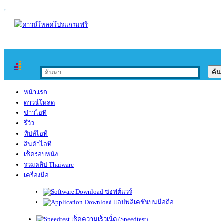
หน้าแรก
ดาวน์โหลด
ข่าวไอที
รีวิว
ทิปส์ไอที
สินค้าไอที
เช็ครอบหนัง
รวมคลิป Thaiware
เครื่องมือ
ซอฟต์แวร์
แอปพลิเคชันบนมือถือ
เช็คความเร็วเน็ต (Speedtest)