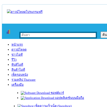
หน้าแรก
ดาวน์โหลด
ข่าวไอที
รีวิว
ทิปส์ไอที
สินค้าไอที
เช็ครอบหนัง
รวมคลิป Thaiware
เครื่องมือ
ซอฟต์แวร์
แอปพลิเคชันบนมือถือ
เช็คความเร็วเน็ต (Speedtest)