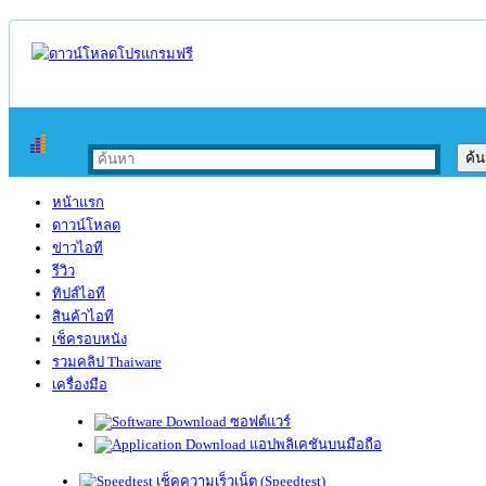
หน้าแรก
ดาวน์โหลด
ข่าวไอที
รีวิว
ทิปส์ไอที
สินค้าไอที
เช็ครอบหนัง
รวมคลิป Thaiware
เครื่องมือ
ซอฟต์แวร์
แอปพลิเคชันบนมือถือ
เช็คความเร็วเน็ต (Speedtest)