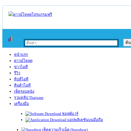
หน้าแรก
ดาวน์โหลด
ข่าวไอที
รีวิว
ทิปส์ไอที
สินค้าไอที
เช็ครอบหนัง
รวมคลิป Thaiware
เครื่องมือ
ซอฟต์แวร์
แอปพลิเคชันบนมือถือ
เช็คความเร็วเน็ต (Speedtest)