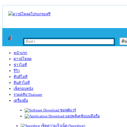
หน้าแรก
ดาวน์โหลด
ข่าวไอที
รีวิว
ทิปส์ไอที
สินค้าไอที
เช็ครอบหนัง
รวมคลิป Thaiware
เครื่องมือ
ซอฟต์แวร์
แอปพลิเคชันบนมือถือ
เช็คความเร็วเน็ต (Speedtest)