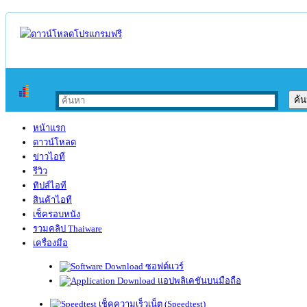
หน้าแรก
ดาวน์โหลด
ข่าวไอที
รีวิว
ทิปส์ไอที
สินค้าไอที
เช็ครอบหนัง
รวมคลิป Thaiware
เครื่องมือ
ซอฟต์แวร์
แอปพลิเคชันบนมือถือ
เช็คความเร็วเน็ต (Speedtest)