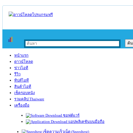
หน้าแรก
ดาวน์โหลด
ข่าวไอที
รีวิว
ทิปส์ไอที
สินค้าไอที
เช็ครอบหนัง
รวมคลิป Thaiware
เครื่องมือ
ซอฟต์แวร์
แอปพลิเคชันบนมือถือ
เช็คความเร็วเน็ต (Speedtest)