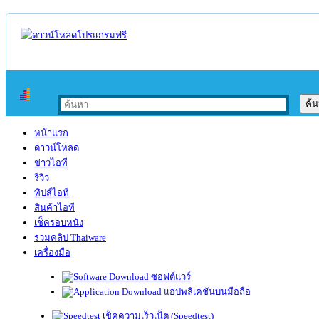
หน้าแรก
ดาวน์โหลด
ข่าวไอที
รีวิว
ทิปส์ไอที
สินค้าไอที
เช็ครอบหนัง
รวมคลิป Thaiware
เครื่องมือ
ซอฟต์แวร์
แอปพลิเคชันบนมือถือ
เช็คความเร็วเน็ต (Speedtest)