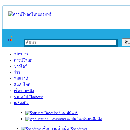
หน้าแรก
ดาวน์โหลด
ข่าวไอที
รีวิว
ทิปส์ไอที
สินค้าไอที
เช็ครอบหนัง
รวมคลิป Thaiware
เครื่องมือ
ซอฟต์แวร์
แอปพลิเคชันบนมือถือ
เช็คความเร็วเน็ต (Speedtest)