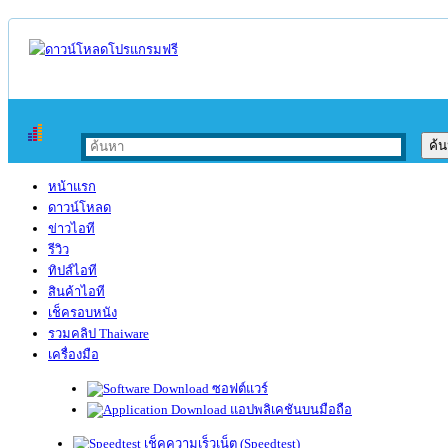
หน้าแรก
ดาวน์โหลด
ข่าวไอที
รีวิว
ทิปส์ไอที
สินค้าไอที
เช็ครอบหนัง
รวมคลิป Thaiware
เครื่องมือ
ซอฟต์แวร์
แอปพลิเคชันบนมือถือ
เช็คความเร็วเน็ต (Speedtest)