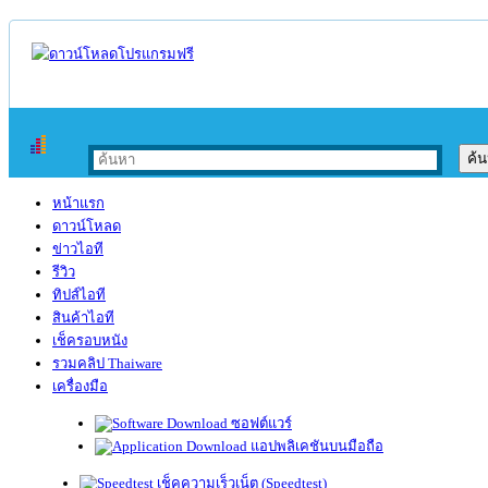
หน้าแรก
ดาวน์โหลด
ข่าวไอที
รีวิว
ทิปส์ไอที
สินค้าไอที
เช็ครอบหนัง
รวมคลิป Thaiware
เครื่องมือ
ซอฟต์แวร์
แอปพลิเคชันบนมือถือ
เช็คความเร็วเน็ต (Speedtest)