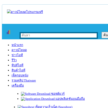
หน้าแรก
ดาวน์โหลด
ข่าวไอที
รีวิว
ทิปส์ไอที
สินค้าไอที
เช็ครอบหนัง
รวมคลิป Thaiware
เครื่องมือ
ซอฟต์แวร์
แอปพลิเคชันบนมือถือ
เช็คความเร็วเน็ต (Speedtest)