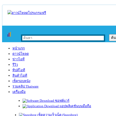
หน้าแรก
ดาวน์โหลด
ข่าวไอที
รีวิว
ทิปส์ไอที
สินค้าไอที
เช็ครอบหนัง
รวมคลิป Thaiware
เครื่องมือ
ซอฟต์แวร์
แอปพลิเคชันบนมือถือ
เช็คความเร็วเน็ต (Speedtest)