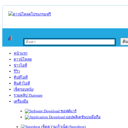
หน้าแรก
ดาวน์โหลด
ข่าวไอที
รีวิว
ทิปส์ไอที
สินค้าไอที
เช็ครอบหนัง
รวมคลิป Thaiware
เครื่องมือ
ซอฟต์แวร์
แอปพลิเคชันบนมือถือ
เช็คความเร็วเน็ต (Speedtest)