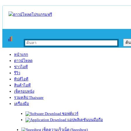
หน้าแรก
ดาวน์โหลด
ข่าวไอที
รีวิว
ทิปส์ไอที
สินค้าไอที
เช็ครอบหนัง
รวมคลิป Thaiware
เครื่องมือ
ซอฟต์แวร์
แอปพลิเคชันบนมือถือ
เช็คความเร็วเน็ต (Speedtest)