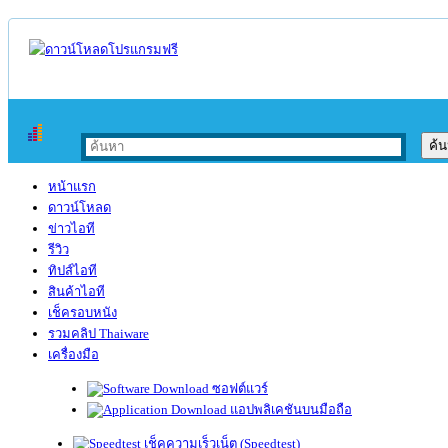
หน้าแรก
ดาวน์โหลด
ข่าวไอที
รีวิว
ทิปส์ไอที
สินค้าไอที
เช็ครอบหนัง
รวมคลิป Thaiware
เครื่องมือ
ซอฟต์แวร์
แอปพลิเคชันบนมือถือ
เช็คความเร็วเน็ต (Speedtest)