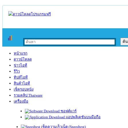
หน้าแรก
ดาวน์โหลด
ข่าวไอที
รีวิว
ทิปส์ไอที
สินค้าไอที
เช็ครอบหนัง
รวมคลิป Thaiware
เครื่องมือ
ซอฟต์แวร์
แอปพลิเคชันบนมือถือ
เช็คความเร็วเน็ต (Speedtest)