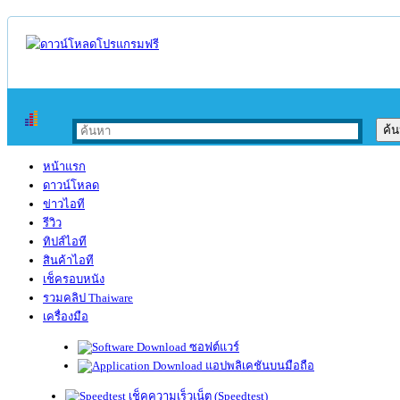
หน้าแรก
ดาวน์โหลด
ข่าวไอที
รีวิว
ทิปส์ไอที
สินค้าไอที
เช็ครอบหนัง
รวมคลิป Thaiware
เครื่องมือ
ซอฟต์แวร์
แอปพลิเคชันบนมือถือ
เช็คความเร็วเน็ต (Speedtest)