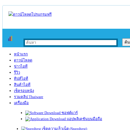
หน้าแรก
ดาวน์โหลด
ข่าวไอที
รีวิว
ทิปส์ไอที
สินค้าไอที
เช็ครอบหนัง
รวมคลิป Thaiware
เครื่องมือ
ซอฟต์แวร์
แอปพลิเคชันบนมือถือ
เช็คความเร็วเน็ต (Speedtest)