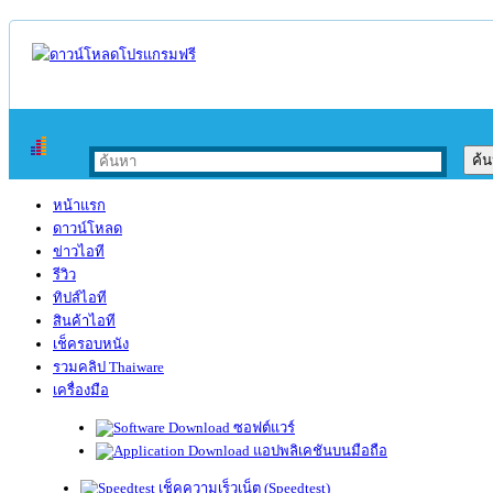
หน้าแรก
ดาวน์โหลด
ข่าวไอที
รีวิว
ทิปส์ไอที
สินค้าไอที
เช็ครอบหนัง
รวมคลิป Thaiware
เครื่องมือ
ซอฟต์แวร์
แอปพลิเคชันบนมือถือ
เช็คความเร็วเน็ต (Speedtest)