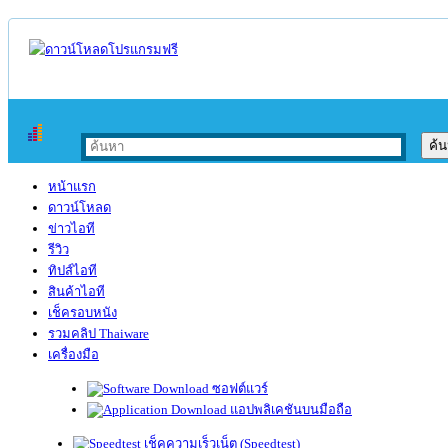
หน้าแรก
ดาวน์โหลด
ข่าวไอที
รีวิว
ทิปส์ไอที
สินค้าไอที
เช็ครอบหนัง
รวมคลิป Thaiware
เครื่องมือ
ซอฟต์แวร์
แอปพลิเคชันบนมือถือ
เช็คความเร็วเน็ต (Speedtest)