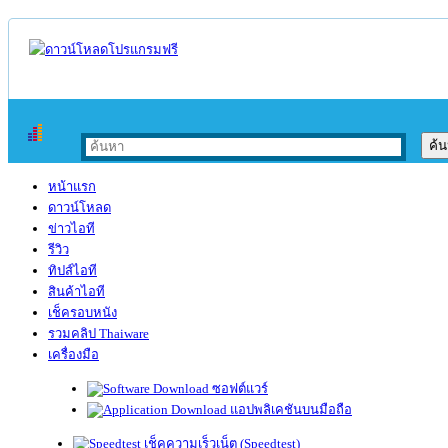
หน้าแรก
ดาวน์โหลด
ข่าวไอที
รีวิว
ทิปส์ไอที
สินค้าไอที
เช็ครอบหนัง
รวมคลิป Thaiware
เครื่องมือ
ซอฟต์แวร์
แอปพลิเคชันบนมือถือ
เช็คความเร็วเน็ต (Speedtest)