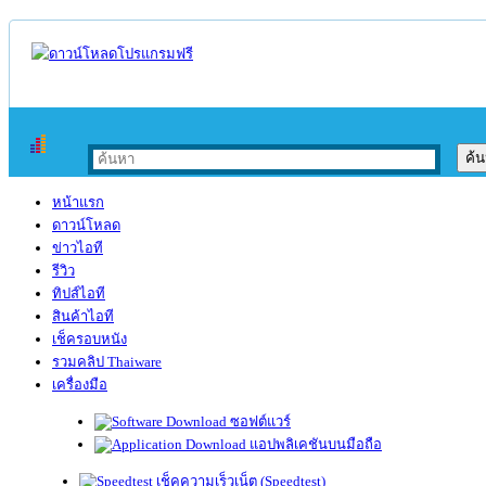
หน้าแรก
ดาวน์โหลด
ข่าวไอที
รีวิว
ทิปส์ไอที
สินค้าไอที
เช็ครอบหนัง
รวมคลิป Thaiware
เครื่องมือ
ซอฟต์แวร์
แอปพลิเคชันบนมือถือ
เช็คความเร็วเน็ต (Speedtest)