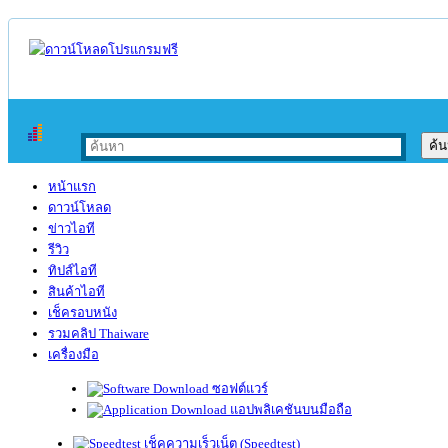
หน้าแรก
ดาวน์โหลด
ข่าวไอที
รีวิว
ทิปส์ไอที
สินค้าไอที
เช็ครอบหนัง
รวมคลิป Thaiware
เครื่องมือ
ซอฟต์แวร์
แอปพลิเคชันบนมือถือ
เช็คความเร็วเน็ต (Speedtest)