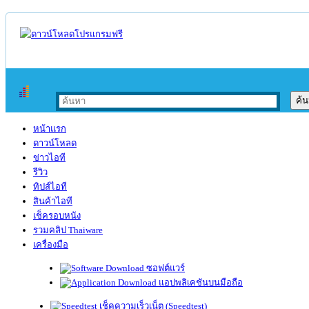
หน้าแรก
ดาวน์โหลด
ข่าวไอที
รีวิว
ทิปส์ไอที
สินค้าไอที
เช็ครอบหนัง
รวมคลิป Thaiware
เครื่องมือ
ซอฟต์แวร์
แอปพลิเคชันบนมือถือ
เช็คความเร็วเน็ต (Speedtest)