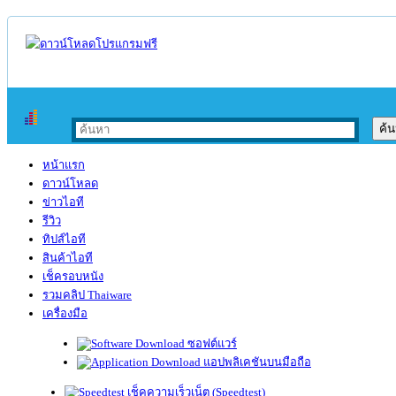
หน้าแรก
ดาวน์โหลด
ข่าวไอที
รีวิว
ทิปส์ไอที
สินค้าไอที
เช็ครอบหนัง
รวมคลิป Thaiware
เครื่องมือ
ซอฟต์แวร์
แอปพลิเคชันบนมือถือ
เช็คความเร็วเน็ต (Speedtest)