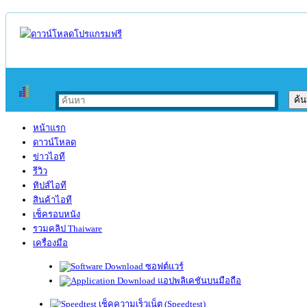
หน้าแรก
ดาวน์โหลด
ข่าวไอที
รีวิว
ทิปส์ไอที
สินค้าไอที
เช็ครอบหนัง
รวมคลิป Thaiware
เครื่องมือ
ซอฟต์แวร์
แอปพลิเคชันบนมือถือ
เช็คความเร็วเน็ต (Speedtest)