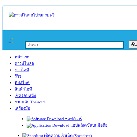
หน้าแรก
ดาวน์โหลด
ข่าวไอที
รีวิว
ทิปส์ไอที
สินค้าไอที
เช็ครอบหนัง
รวมคลิป Thaiware
เครื่องมือ
ซอฟต์แวร์
แอปพลิเคชันบนมือถือ
เช็คความเร็วเน็ต (Speedtest)