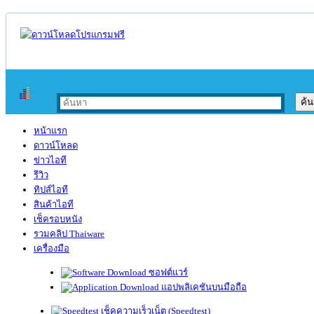
หน้าแรก
ดาวน์โหลด
ข่าวไอที
รีวิว
ทิปส์ไอที
สินค้าไอที
เช็ครอบหนัง
รวมคลิป Thaiware
เครื่องมือ
ซอฟต์แวร์
แอปพลิเคชันบนมือถือ
เช็คความเร็วเน็ต (Speedtest)