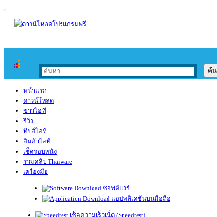
หน้าแรก
ดาวน์โหลด
ข่าวไอที
รีวิว
ทิปส์ไอที
สินค้าไอที
เช็ครอบหนัง
รวมคลิป Thaiware
เครื่องมือ
ซอฟต์แวร์
แอปพลิเคชันบนมือถือ
เช็คความเร็วเน็ต (Speedtest)