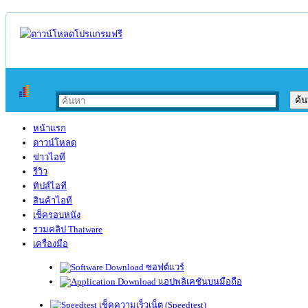
หน้าแรก
ดาวน์โหลด
ข่าวไอที
รีวิว
ทิปส์ไอที
สินค้าไอที
เช็ครอบหนัง
รวมคลิป Thaiware
เครื่องมือ
ซอฟต์แวร์
แอปพลิเคชันบนมือถือ
เช็คความเร็วเน็ต (Speedtest)