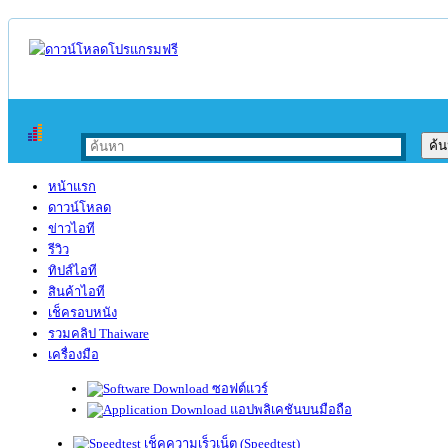
หน้าแรก
ดาวน์โหลด
ข่าวไอที
รีวิว
ทิปส์ไอที
สินค้าไอที
เช็ครอบหนัง
รวมคลิป Thaiware
เครื่องมือ
ซอฟต์แวร์
แอปพลิเคชันบนมือถือ
เช็คความเร็วเน็ต (Speedtest)