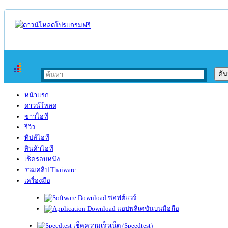
หน้าแรก
ดาวน์โหลด
ข่าวไอที
รีวิว
ทิปส์ไอที
สินค้าไอที
เช็ครอบหนัง
รวมคลิป Thaiware
เครื่องมือ
ซอฟต์แวร์
แอปพลิเคชันบนมือถือ
เช็คความเร็วเน็ต (Speedtest)