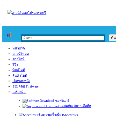
หน้าแรก
ดาวน์โหลด
ข่าวไอที
รีวิว
ทิปส์ไอที
สินค้าไอที
เช็ครอบหนัง
รวมคลิป Thaiware
เครื่องมือ
ซอฟต์แวร์
แอปพลิเคชันบนมือถือ
เช็คความเร็วเน็ต (Speedtest)