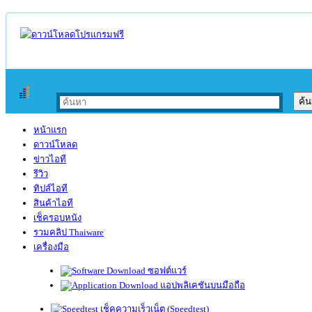
หน้าแรก
ดาวน์โหลด
ข่าวไอที
รีวิว
ทิปส์ไอที
สินค้าไอที
เช็ครอบหนัง
รวมคลิป Thaiware
เครื่องมือ
ซอฟต์แวร์
แอปพลิเคชันบนมือถือ
เช็คความเร็วเน็ต (Speedtest)