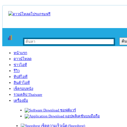
หน้าแรก
ดาวน์โหลด
ข่าวไอที
รีวิว
ทิปส์ไอที
สินค้าไอที
เช็ครอบหนัง
รวมคลิป Thaiware
เครื่องมือ
ซอฟต์แวร์
แอปพลิเคชันบนมือถือ
เช็คความเร็วเน็ต (Speedtest)