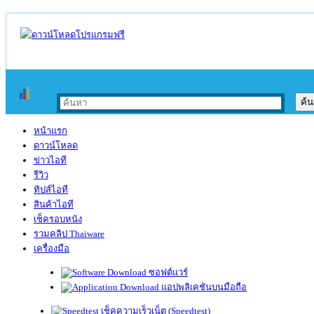
หน้าแรก
ดาวน์โหลด
ข่าวไอที
รีวิว
ทิปส์ไอที
สินค้าไอที
เช็ครอบหนัง
รวมคลิป Thaiware
เครื่องมือ
ซอฟต์แวร์
แอปพลิเคชันบนมือถือ
เช็คความเร็วเน็ต (Speedtest)