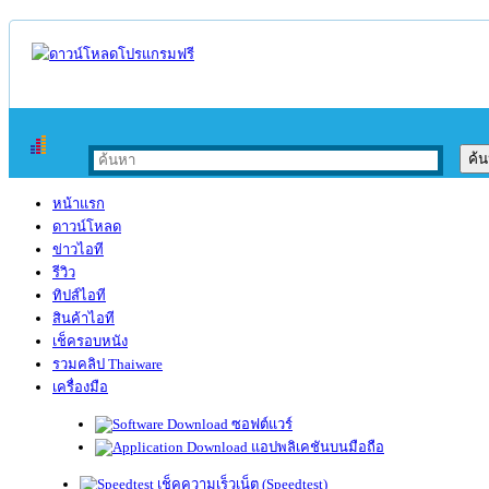
หน้าแรก
ดาวน์โหลด
ข่าวไอที
รีวิว
ทิปส์ไอที
สินค้าไอที
เช็ครอบหนัง
รวมคลิป Thaiware
เครื่องมือ
ซอฟต์แวร์
แอปพลิเคชันบนมือถือ
เช็คความเร็วเน็ต (Speedtest)