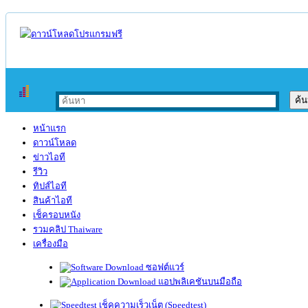
หน้าแรก
ดาวน์โหลด
ข่าวไอที
รีวิว
ทิปส์ไอที
สินค้าไอที
เช็ครอบหนัง
รวมคลิป Thaiware
เครื่องมือ
ซอฟต์แวร์
แอปพลิเคชันบนมือถือ
เช็คความเร็วเน็ต (Speedtest)