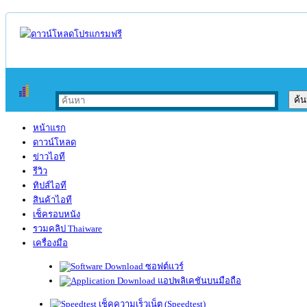
หน้าแรก
ดาวน์โหลด
ข่าวไอที
รีวิว
ทิปส์ไอที
สินค้าไอที
เช็ครอบหนัง
รวมคลิป Thaiware
เครื่องมือ
ซอฟต์แวร์
แอปพลิเคชันบนมือถือ
เช็คความเร็วเน็ต (Speedtest)