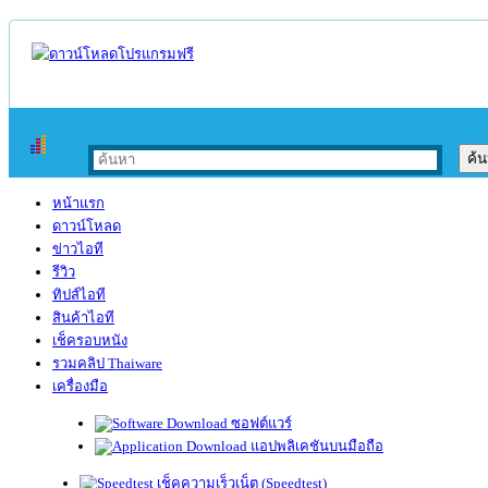
หน้าแรก
ดาวน์โหลด
ข่าวไอที
รีวิว
ทิปส์ไอที
สินค้าไอที
เช็ครอบหนัง
รวมคลิป Thaiware
เครื่องมือ
ซอฟต์แวร์
แอปพลิเคชันบนมือถือ
เช็คความเร็วเน็ต (Speedtest)