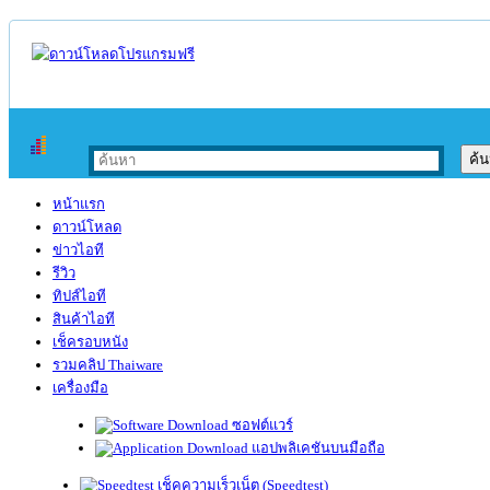
หน้าแรก
ดาวน์โหลด
ข่าวไอที
รีวิว
ทิปส์ไอที
สินค้าไอที
เช็ครอบหนัง
รวมคลิป Thaiware
เครื่องมือ
ซอฟต์แวร์
แอปพลิเคชันบนมือถือ
เช็คความเร็วเน็ต (Speedtest)