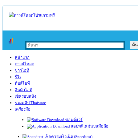
หน้าแรก
ดาวน์โหลด
ข่าวไอที
รีวิว
ทิปส์ไอที
สินค้าไอที
เช็ครอบหนัง
รวมคลิป Thaiware
เครื่องมือ
ซอฟต์แวร์
แอปพลิเคชันบนมือถือ
เช็คความเร็วเน็ต (Speedtest)