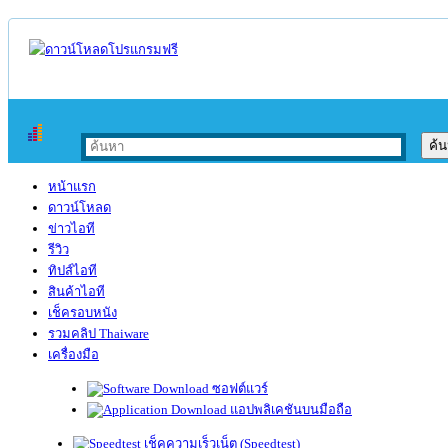
หน้าแรก
ดาวน์โหลด
ข่าวไอที
รีวิว
ทิปส์ไอที
สินค้าไอที
เช็ครอบหนัง
รวมคลิป Thaiware
เครื่องมือ
ซอฟต์แวร์
แอปพลิเคชันบนมือถือ
เช็คความเร็วเน็ต (Speedtest)