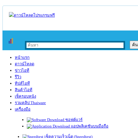
หน้าแรก
ดาวน์โหลด
ข่าวไอที
รีวิว
ทิปส์ไอที
สินค้าไอที
เช็ครอบหนัง
รวมคลิป Thaiware
เครื่องมือ
ซอฟต์แวร์
แอปพลิเคชันบนมือถือ
เช็คความเร็วเน็ต (Speedtest)