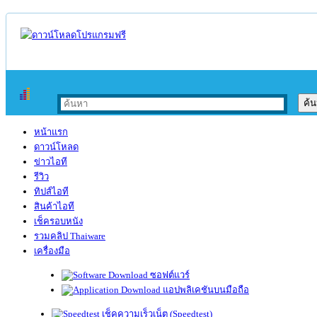
หน้าแรก
ดาวน์โหลด
ข่าวไอที
รีวิว
ทิปส์ไอที
สินค้าไอที
เช็ครอบหนัง
รวมคลิป Thaiware
เครื่องมือ
ซอฟต์แวร์
แอปพลิเคชันบนมือถือ
เช็คความเร็วเน็ต (Speedtest)