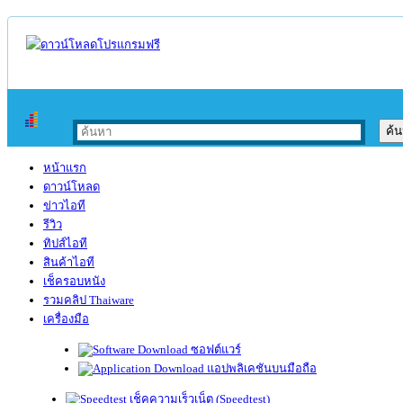
หน้าแรก
ดาวน์โหลด
ข่าวไอที
รีวิว
ทิปส์ไอที
สินค้าไอที
เช็ครอบหนัง
รวมคลิป Thaiware
เครื่องมือ
ซอฟต์แวร์
แอปพลิเคชันบนมือถือ
เช็คความเร็วเน็ต (Speedtest)