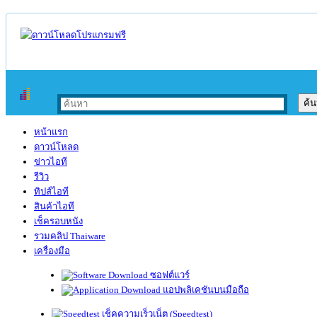
หน้าแรก
ดาวน์โหลด
ข่าวไอที
รีวิว
ทิปส์ไอที
สินค้าไอที
เช็ครอบหนัง
รวมคลิป Thaiware
เครื่องมือ
ซอฟต์แวร์
แอปพลิเคชันบนมือถือ
เช็คความเร็วเน็ต (Speedtest)