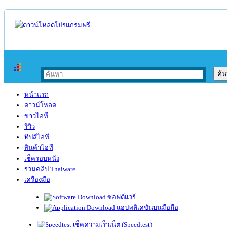
หน้าแรก
ดาวน์โหลด
ข่าวไอที
รีวิว
ทิปส์ไอที
สินค้าไอที
เช็ครอบหนัง
รวมคลิป Thaiware
เครื่องมือ
ซอฟต์แวร์
แอปพลิเคชันบนมือถือ
เช็คความเร็วเน็ต (Speedtest)